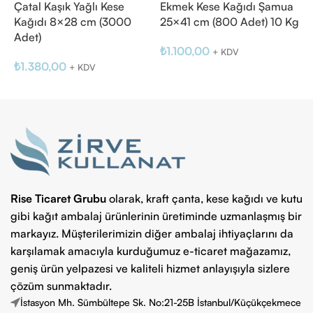
Çatal Kaşık Yağlı Kese
Ekmek Kese Kağıdı Şamua
K
Kağıdı 8×28 cm (3000
25×41 cm (800 Adet) 10 Kg
K
Adet)
₺
1.100,00
₺
+ KDV
₺
1.380,00
+ KDV
K
Sepete Ekle
Sepete Ekle
Rise Ticaret Grubu
olarak, kraft çanta, kese kağıdı ve kutu
gibi kağıt ambalaj ürünlerinin üretiminde uzmanlaşmış bir
markayız. Müşterilerimizin diğer ambalaj ihtiyaçlarını da
karşılamak amacıyla kurduğumuz e-ticaret mağazamız,
geniş ürün yelpazesi ve kaliteli hizmet anlayışıyla sizlere
çözüm sunmaktadır.
İstasyon Mh. Sümbültepe Sk. No:21-25B İstanbul/Küçükçekmece