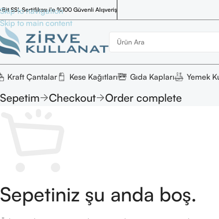
 Bit SSL Sertifikası ile %100 Güvenli Alışveriş
Skip to navigation
Skip to main content
Kraft Çantalar
Kese Kağıtları
Gıda Kapları
Yemek Ku
Sepetim
Checkout
Order complete
Sepetiniz şu anda boş.