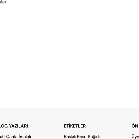
ler
LOG YAZILARI
ETIKETLER
ÖN
aft Çanta İmalatı
Baskılı Kese Kağıdı
Üye