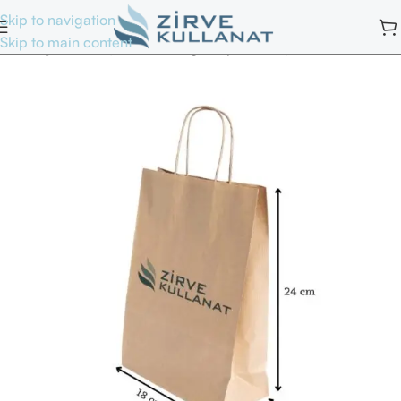
Skip to navigation
Skip to main content
Ana Sayfa
/
Kraft Çantalar
/
Burgu Saplı Kraft Çantalar