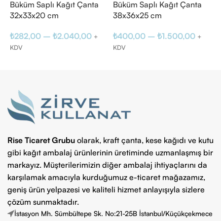
Büküm Saplı Kağıt Çanta
Büküm Saplı Kağıt Çanta
B
32x33x20 cm
38x36x25 cm
4
₺
282,00
–
₺
2.040,00
₺
400,00
–
₺
1.500,00
₺
+
+
KDV
KDV
Seçenekler
Seçenekler
Rise Ticaret Grubu
olarak, kraft çanta, kese kağıdı ve kutu
gibi kağıt ambalaj ürünlerinin üretiminde uzmanlaşmış bir
markayız. Müşterilerimizin diğer ambalaj ihtiyaçlarını da
karşılamak amacıyla kurduğumuz e-ticaret mağazamız,
geniş ürün yelpazesi ve kaliteli hizmet anlayışıyla sizlere
çözüm sunmaktadır.
İstasyon Mh. Sümbültepe Sk. No:21-25B İstanbul/Küçükçekmece