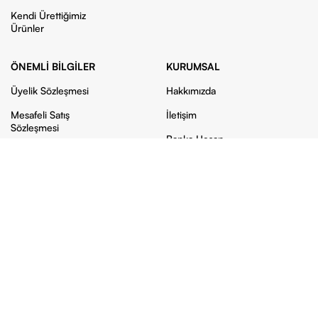
Kendi Ürettiğimiz
Ürünler
ÖNEMLI BILGILER
KURUMSAL
Üyelik Sözleşmesi
Hakkımızda
Mesafeli Satış
İletişim
Sözleşmesi
Banka Hesap
Gizlilik ve Güvenlik
Bilgilerimiz
İptal ve İade
Sipariş Takibi
Ödeme Ve Teslimat
Site Haritası
Bu web sitesi
Zirve Kullan At
firması için hazırlanmıştır. Telif