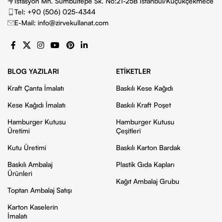
İstasyon Mh. Sümbültepe Sk. No:21-25B İstanbul/Küçükçekmece
Tel: +90 (506) 025-4344
E-Mail: info@zirvekullanat.com
BLOG YAZILARI
ETIKETLER
Kraft Çanta İmalatı
Baskılı Kese Kağıdı
Kese Kağıdı İmalatı
Baskılı Kraft Poşet
Hamburger Kutusu
Hamburger Kutusu
Üretimi
Çeşitleri
Kutu Üretimi
Baskılı Karton Bardak
Baskılı Ambalaj
Plastik Gıda Kapları
Ürünleri
Kağıt Ambalaj Grubu
Toptan Ambalaj Satışı
Karton Kaselerin
İmalatı