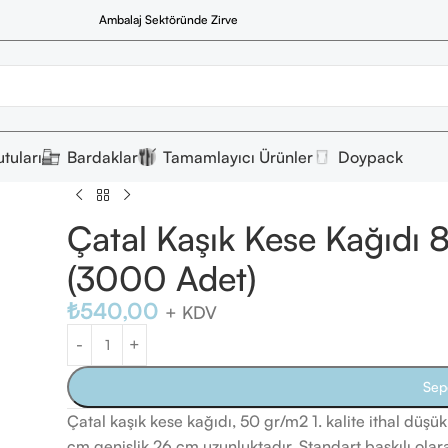
Ambalaj Sektöründe Zirve
tuları
Bardaklar
Tamamlayıcı Ürünler
Doypack
Çatal Kaşık Kese Kağıdı
(3000 Adet)
₺
540,00
+ KDV
Sep
Çatal kaşık kese kağıdı, 50 gr/m2 1. kalite ithal düşük
cm genişlik 26 cm uzunluktadır. Standart baskılı olarak