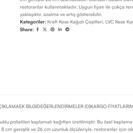
restoranlar kullanmaktadır. Uygun fiyatı ile çokça terc
yaklaşıktır, azalma ve artış gösterebilir.
Kategoriler:
Kraft Kese Kağıdı Çeşitleri
,
LVC Kese Ka
Share:
ÇIKLAMA
EK BILGI
DEĞERLENDIRMELER (0)
KARGO FIYATLARIM
uklu polietilen kaplamalı kağıttan üretilmiştir. Bu özel kaplama
m genişlik ve 26 cm uzunluk ölçüleriyle, restoranlar için ideal 