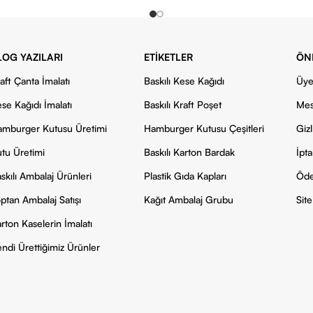
LOG YAZILARI
ETIKETLER
ÖN
aft Çanta İmalatı
Baskılı Kese Kağıdı
Üye
se Kağıdı İmalatı
Baskılı Kraft Poşet
Mes
mburger Kutusu Üretimi
Hamburger Kutusu Çeşitleri
Gizl
tu Üretimi
Baskılı Karton Bardak
İpta
skılı Ambalaj Ürünleri
Plastik Gıda Kapları
Öde
ptan Ambalaj Satışı
Kağıt Ambalaj Grubu
Site
rton Kaselerin İmalatı
ndi Ürettiğimiz Ürünler