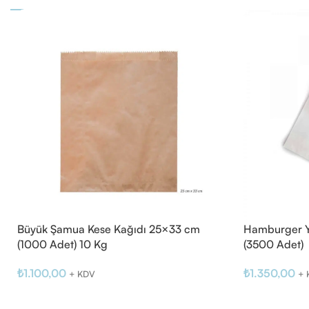
Büyük Şamua Kese Kağıdı 25×33 cm
Hamburger Y
(1000 Adet) 10 Kg
(3500 Adet)
₺
1.100,00
₺
1.350,00
+ KDV
+ 