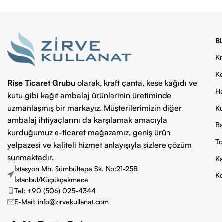
B
Kr
Ke
Rise Ticaret Grubu
olarak, kraft çanta, kese kağıdı ve
Ha
kutu gibi kağıt ambalaj ürünlerinin üretiminde
uzmanlaşmış bir markayız. Müşterilerimizin diğer
Ku
ambalaj ihtiyaçlarını da karşılamak amacıyla
Ba
kurduğumuz e-ticaret mağazamız, geniş ürün
To
yelpazesi ve kaliteli hizmet anlayışıyla sizlere çözüm
sunmaktadır.
Ka
İstasyon Mh. Sümbültepe Sk. No:21-25B
Ke
İstanbul/Küçükçekmece
Tel: +90 (506) 025-4344
E-Mail: info@zirvekullanat.com