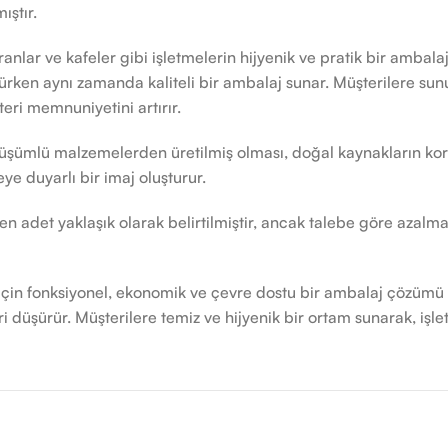
ıştır.
ranlar ve kafeler gibi işletmelerin hijyenik ve pratik bir ambala
ürken aynı zamanda kaliteli bir ambalaj sunar. Müşterilere sunul
eri memnuniyetini artırır.
önüşümlü malzemelerden üretilmiş olması, doğal kaynakların kor
ye duyarlı bir imaj oluşturur.
len adet yaklaşık olarak belirtilmiştir, ancak talebe göre azalma 
 için fonksiyonel, ekonomik ve çevre dostu bir ambalaj çözümü s
ri düşürür. Müşterilere temiz ve hijyenik bir ortam sunarak, işle