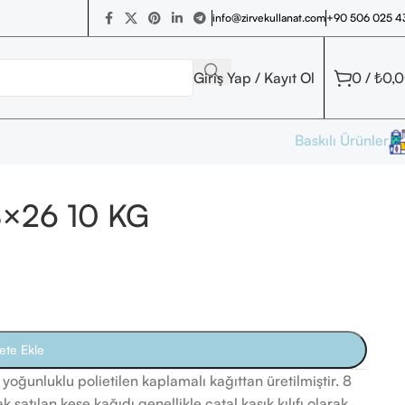
+90 506 025 4
info@zirvekullanat.com
Giriş Yap / Kayıt Ol
0
/
₺
0,
Baskılı Ürünler
 8×26 10 KG
ete Ekle
 yoğunluklu polietilen kaplamalı kağıttan üretilmiştir. 8
 satılan kese kağıdı genellikle çatal kaşık kılıfı olarak