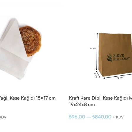
ağlı Kese Kağıdı 15×17 cm
Kraft Kare Dipli Kese Kağıdı 
19x24x8 cm
₺
96,00
–
₺
840,00
KDV
+ KDV