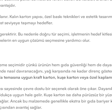
vantajdır.
 Kalın karton yapısı, özel baskı teknikleri ve estetik tasarım u
st seviyeye taşımayı hedefler.
erektirir. Bu nedenle doğru tür seçimi, işletmenin hedef kitlesi
etmelerin en uygun çözümü seçmesine yardımcı olur.
eme seçimidir çünkü ürünün hem gıda güvenliği hem de dayanı
ğinde nasıl davranacağını, yağ karşısında ne kadar direnç göst
da temasına uygun kraft karton, kuşe karton veya özel kaplama
pısı sayesinde çevre dostu bir seçenek olarak öne çıkar. Dayanık
dukça uygun hale gelir. Kuşe karton ise daha pürüzsüz bir yüzey
ağlar. Ancak bu malzemede genellikle ekstra bir gıda bariyer 
ısından avantaj sağlar.