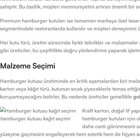
sahiptir. Bu özellik, müşteri memnuniyetini artıran önemli bir a
Premium hamburger kutuları ise tamamen markaya özel tasarlanır.
segmentindeki restoranlarda kullanılır ve müşteri deneyimini ü
Her kutu türü, üretim sürecinde farklı teknikler ve malzemeler g
gibi üreticiler, bu çeşitlilikte doğru yönlendirme yaparak işl
Malzeme Seçimi
Hamburger kutusu üretiminde en kritik aşamalardan biri malz
karton veya kâğıt türü, kutunun sıcak yiyeceklerle temas etti
koruyamayacağını belirler. Bu nedenle üreticiler genellikle
gı
Kraft karton, doğal lif ya
hamburger kutusu kağıt seçimi
hamburger kutuları için ol
daha canlı görünmesini s
yüzeyine geçmesini engelleyerek hem estetik hem de hijyen aç