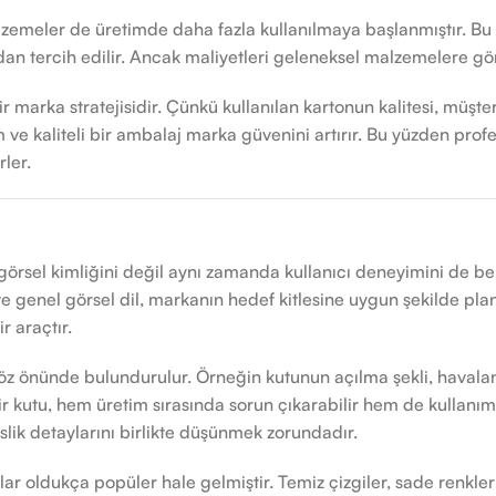
 malzemeler de üretimde daha fazla kullanılmaya başlanmıştır. 
ından tercih edilir. Ancak maliyetleri geleneksel malzemelere gö
marka stratejisidir. Çünkü kullanılan kartonun kalitesi, müşter
m ve kaliteli bir ambalaj marka güvenini artırır. Bu yüzden prof
ler.
rsel kimliğini değil aynı zamanda kullanıcı deneyimini de bel
i ve genel görsel dil, markanın hedef kitlesine uygun şekilde pla
r araçtır.
göz önünde bulundurulur. Örneğin kutunun açılma şekli, havala
bir kutu, hem üretim sırasında sorun çıkarabilir hem de kullanı
islik detaylarını birlikte düşünmek zorundadır.
 oldukça popüler hale gelmiştir. Temiz çizgiler, sade renkler 