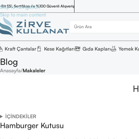
 Bit SSL Sertifikası ile %100 Güvenli Alışveriş
Skip to navigation
Skip to main content
Kraft Çantalar
Kese Kağıtları
Gıda Kapları
Yemek Ku
Blog
Anasayfa
/
Makaleler
H
İÇİNDEKİLER
Hamburger Kutusu