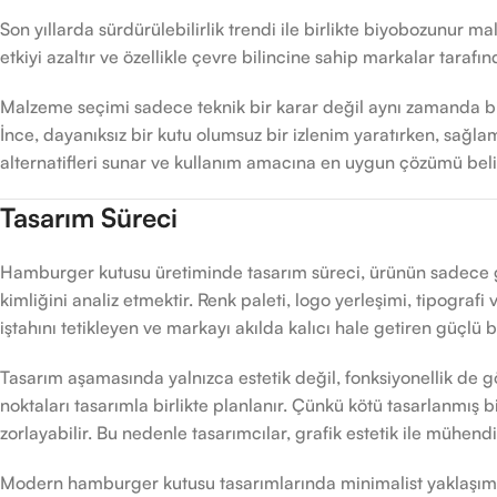
Son yıllarda sürdürülebilirlik trendi ile birlikte biyobozunur
etkiyi azaltır ve özellikle çevre bilincine sahip markalar taraf
Malzeme seçimi sadece teknik bir karar değil aynı zamanda bir 
İnce, dayanıksız bir kutu olumsuz bir izlenim yaratırken, sağla
alternatifleri sunar ve kullanım amacına en uygun çözümü belir
Tasarım Süreci
Hamburger kutusu üretiminde tasarım süreci, ürünün sadece gö
kimliğini analiz etmektir. Renk paleti, logo yerleşimi, tipograf
iştahını tetikleyen ve markayı akılda kalıcı hale getiren güçlü bi
Tasarım aşamasında yalnızca estetik değil, fonksiyonellik de 
noktaları tasarımla birlikte planlanır. Çünkü kötü tasarlanmış 
zorlayabilir. Bu nedenle tasarımcılar, grafik estetik ile mühend
Modern hamburger kutusu tasarımlarında minimalist yaklaşımlar