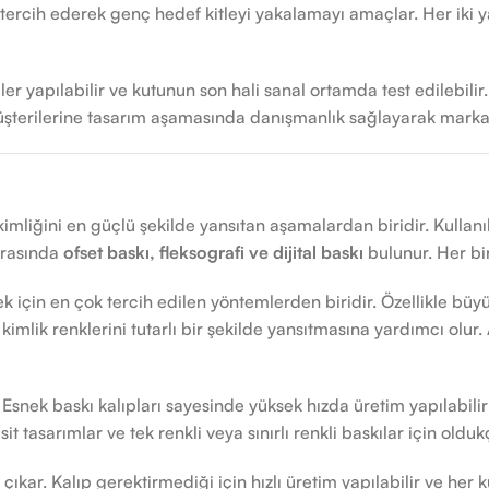
 tercih ederek genç hedef kitleyi yakalamayı amaçlar. Her iki ya
er yapılabilir ve kutunun son hali sanal ortamda test edilebili
, müşterilerine tasarım aşamasında danışmanlık sağlayarak mar
mliğini en güçlü şekilde yansıtan aşamalardan biridir. Kullanı
 arasında
ofset baskı, fleksografi ve dijital baskı
bulunur. Her bir
k için en çok tercih edilen yöntemlerden biridir. Özellikle büy
mlik renklerini tutarlı bir şekilde yansıtmasına yardımcı olur
. Esnek baskı kalıpları sayesinde yüksek hızda üretim yapılabilir
it tasarımlar ve tek renkli veya sınırlı renkli baskılar için olduk
 çıkar. Kalıp gerektirmediği için hızlı üretim yapılabilir ve her k