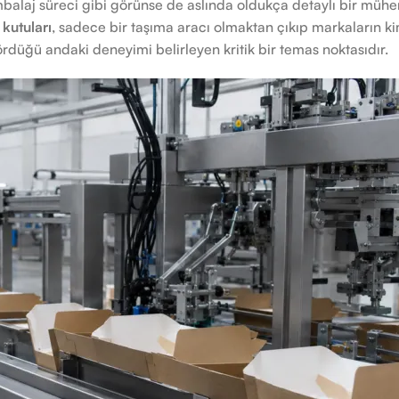
alaj süreci gibi görünse de aslında oldukça detaylı bir mühend
kutuları
, sadece bir taşıma aracı olmaktan çıkıp markaların k
rdüğü andaki deneyimi belirleyen kritik bir temas noktasıdır.