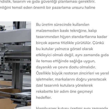
islik, tasarım ve gıda güvenliği planlaması gerektirir.
imliğini temsil eden önemli bir pazarlama unsuru haline
Bu üretim sürecinde kullanılan
malzemeden baskı tekniğine, kalıp
tasarımından hijyen standartlarına kadar
birçok aşama titizlikle yürütülür. Çünkü
bu kutular yalnızca görsel olarak
etkileyici olmalı değil, aynı zamanda gıda
ile temas ettiğinde sağlığa uygun,
dayanıklı ve çevre dostu olmalıdır.
Özellikle büyük restoran zincirleri ve yerel
işletmeler, markalarını doğru yansıtacak
özel tasarımlı kutulara yönelerek
rekabette bir adım öne geçmeyi
hedefler.
Hamburger kutusu üretimi aynı zamanda