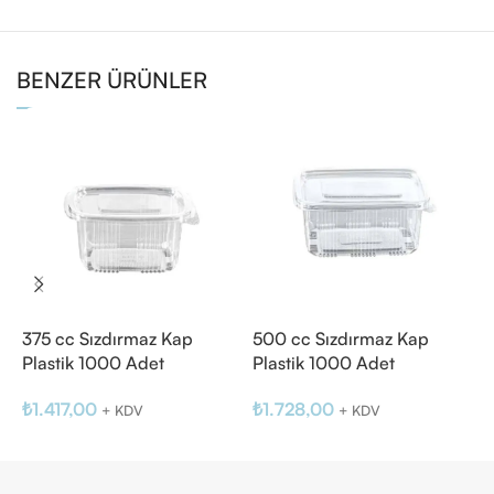
BENZER ÜRÜNLER
375 cc Sızdırmaz Kap
500 cc Sızdırmaz Kap
A
Plastik 1000 Adet
Plastik 1000 Adet
₺
₺
1.417,00
₺
1.728,00
+ KDV
+ KDV
K
Sepete Ekle
Sepete Ekle