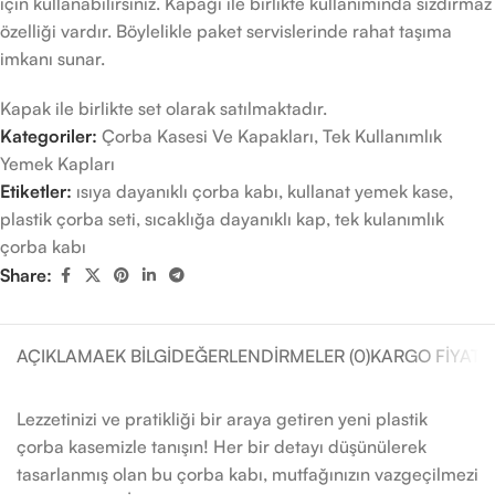
için kullanabilirsiniz. Kapağı ile birlikte kullanımında sızdırmaz
özelliği vardır. Böylelikle paket servislerinde rahat taşıma
imkanı sunar.
Kapak ile birlikte set olarak satılmaktadır.
Kategoriler:
Çorba Kasesi Ve Kapakları
,
Tek Kullanımlık
Yemek Kapları
Etiketler:
ısıya dayanıklı çorba kabı
,
kullanat yemek kase
,
plastik çorba seti
,
sıcaklığa dayanıklı kap
,
tek kulanımlık
çorba kabı
Share:
AÇIKLAMA
EK BILGI
DEĞERLENDIRMELER (0)
KARGO FIYATL
Lezzetinizi ve pratikliği bir araya getiren yeni plastik
çorba kasemizle tanışın! Her bir detayı düşünülerek
tasarlanmış olan bu çorba kabı, mutfağınızın vazgeçilmezi