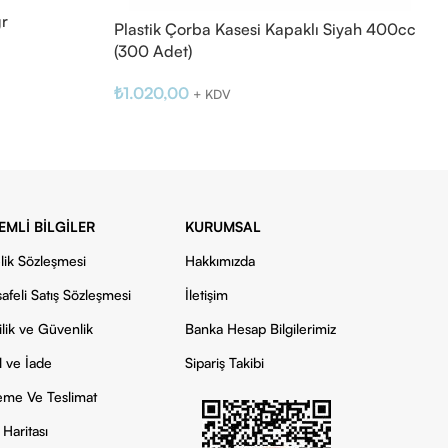
r
Plastik Çorba Kasesi Kapaklı Siyah 400cc
(300 Adet)
₺
1.020,00
+ KDV
EMLI BILGILER
KURUMSAL
lik Sözleşmesi
Hakkımızda
afeli Satış Sözleşmesi
İletişim
ilik ve Güvenlik
Banka Hesap Bilgilerimiz
l ve İade
Sipariş Takibi
me Ve Teslimat
 Haritası