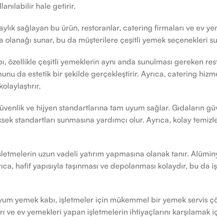
nılabilir hale getirir.
aylık sağlayan bu ürün, restoranlar, catering firmaları ve ev ye
 olanağı sunar, bu da müşterilere çeşitli yemek seçenekleri sun
, özellikle çeşitli yemeklerin aynı anda sunulması gereken resto
unu da estetik bir şekilde gerçekleştirir. Ayrıca, catering hi
laylaştırır.
venlik ve hijyen standartlarına tam uyum sağlar. Gıdaların güv
k standartları sunmasına yardımcı olur. Ayrıca, kolay temizleneb
işletmelerin uzun vadeli yatırım yapmasına olanak tanır. Alüm
ıca, hafif yapısıyla taşınması ve depolanması kolaydır, bu da iş
nyum yemek kabı, işletmeler için mükemmel bir yemek servis çö
rı ve ev yemekleri yapan işletmelerin ihtiyaçlarını karşılamak iç