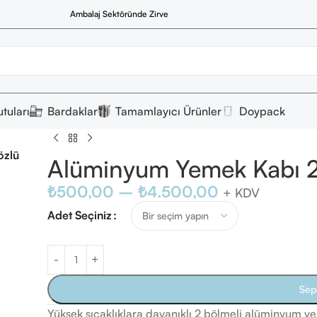
Ambalaj Sektöründe Zirve
tuları
Bardaklar
Tamamlayıcı Ürünler
Doypack
özlü
Alüminyum Yemek Kabı 2
₺
500,00
–
₺
4.500,00
+ KDV
Adet Seçiniz
Sep
Yüksek sıcaklıklara dayanıklı 2 bölmeli alüminyum ye