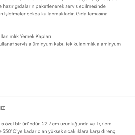
le hazır gıdaların paketlenerek servis edilmesinde
pan işletmeler çokça kullanmaktadır. Gıda temasına
llanımlık Yemek Kapları
ullanat servis alüminyum kabı
,
tek kulanımlık alaminyum
IZ
ş özel bir üründür. 22,7 cm uzunluğunda ve 17,7 cm
+350°C’ye kadar olan yüksek sıcaklıklara karşı direnç