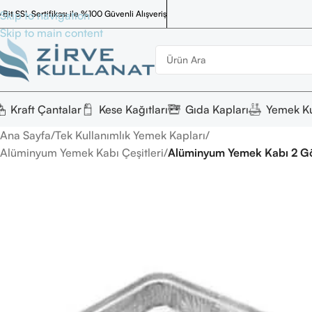
 Bit SSL Sertifikası ile %100 Güvenli Alışveriş
Skip to navigation
Skip to main content
Kraft Çantalar
Kese Kağıtları
Gıda Kapları
Yemek Ku
Ana Sayfa
/
Tek Kullanımlık Yemek Kapları
/
Alüminyum Yemek Kabı Çeşitleri
/
Alüminyum Yemek Kabı 2 G