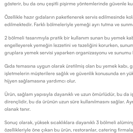
gösterir, bu da onu çeşitli pişirme yöntemlerinde güvenle kulla
Özellikle hazır gıdaların paketlenerek servis edilmesinde kol
edilmektedir. Farklı bölmeleriyle yemeği ayrı tutma ve sunma
2 bölmeli tasarımıyla pratik bir kullanım sunan bu yemek kabı
engelleyerek yemeğin lezzetini ve tazeliğini korurken, sunum
gruplara yemek servisi yaparken organizasyonu ve sunumu ko
Gıda temasına uygun olarak üretilmiş olan bu yemek kabı, gü
işletmelerin müşterilere sağlık ve güvenlik konusunda en yükse
hijyen sağlamasına yardımcı olur.
Ürün, sağlam yapısıyla dayanıklı ve uzun ömürlüdür, bu da 
dirençlidir, bu da ürünün uzun süre kullanılmasını sağlar. Ayr
olanak tanır.
Sonuç olarak, yüksek sıcaklıklara dayanıklı 3 bölmeli alümi
özellikleriyle öne çıkan bu ürün, restoranlar, catering firmala