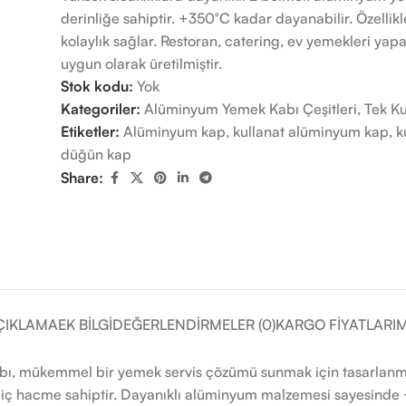
derinliğe sahiptir. +350°C kadar dayanabilir. Özellik
kolaylık sağlar. Restoran, catering, ev yemekleri ya
uygun olarak üretilmiştir.
Stok kodu:
Yok
Kategoriler:
Alüminyum Yemek Kabı Çeşitleri
,
Tek Ku
Etiketler:
Alüminyum kap
,
kullanat alüminyum kap
,
k
düğün kap
Share:
ÇIKLAMA
EK BILGI
DEĞERLENDIRMELER (0)
KARGO FIYATLARIM
abı, mükemmel bir yemek servis çözümü sunmak için tasarlanmı
r iç hacme sahiptir. Dayanıklı alüminyum malzemesi sayesinde 