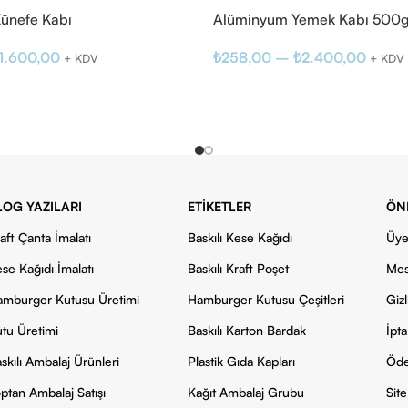
ünefe Kabı
Alüminyum Yemek Kabı 500g
1.600,00
₺
258,00
–
₺
2.400,00
+ KDV
+ KDV
LOG YAZILARI
ETIKETLER
ÖN
aft Çanta İmalatı
Baskılı Kese Kağıdı
Üye
se Kağıdı İmalatı
Baskılı Kraft Poşet
Mes
mburger Kutusu Üretimi
Hamburger Kutusu Çeşitleri
Gizl
tu Üretimi
Baskılı Karton Bardak
İpta
skılı Ambalaj Ürünleri
Plastik Gıda Kapları
Öde
ptan Ambalaj Satışı
Kağıt Ambalaj Grubu
Site