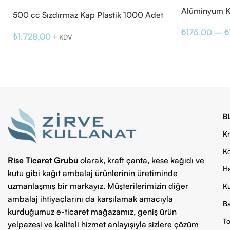
Alüminyum K
500 cc Sızdırmaz Kap Plastik 1000 Adet
₺
175,00
–
₺
₺
1.728,00
+ KDV
B
Kr
Ke
Rise Ticaret Grubu
olarak, kraft çanta, kese kağıdı ve
Ha
kutu gibi kağıt ambalaj ürünlerinin üretiminde
uzmanlaşmış bir markayız. Müşterilerimizin diğer
Ku
ambalaj ihtiyaçlarını da karşılamak amacıyla
Ba
kurduğumuz e-ticaret mağazamız, geniş ürün
To
yelpazesi ve kaliteli hizmet anlayışıyla sizlere çözüm