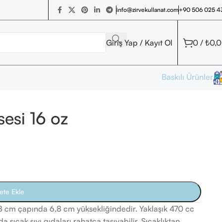
+90 506 025 4
info@zirvekullanat.com
Giriş Yap / Kayıt Ol
0
/
₺
0,
Baskılı Ürünler
esi 16 oz
ete Ekle
1,8 cm çapında 6,8 cm yüksekliğindedir. Yaklaşık 470 cc
 sıcak sıvı gıdaları rahatça taşıyabilir. Sıcaklıktan