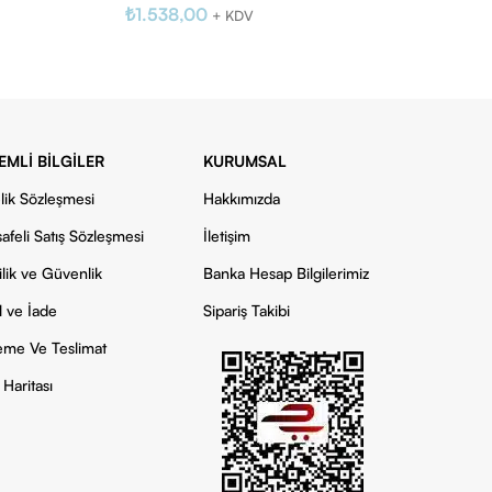
₺
1.538,00
+ KDV
EMLI BILGILER
KURUMSAL
lik Sözleşmesi
Hakkımızda
afeli Satış Sözleşmesi
İletişim
ilik ve Güvenlik
Banka Hesap Bilgilerimiz
l ve İade
Sipariş Takibi
me Ve Teslimat
 Haritası