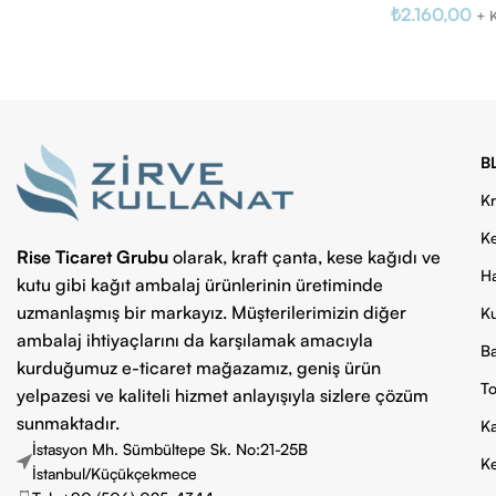
₺
2.160,00
+ 
B
Kr
Ke
Rise Ticaret Grubu
olarak, kraft çanta, kese kağıdı ve
Ha
kutu gibi kağıt ambalaj ürünlerinin üretiminde
uzmanlaşmış bir markayız. Müşterilerimizin diğer
Ku
ambalaj ihtiyaçlarını da karşılamak amacıyla
Ba
kurduğumuz e-ticaret mağazamız, geniş ürün
To
yelpazesi ve kaliteli hizmet anlayışıyla sizlere çözüm
sunmaktadır.
Ka
İstasyon Mh. Sümbültepe Sk. No:21-25B
Ke
İstanbul/Küçükçekmece