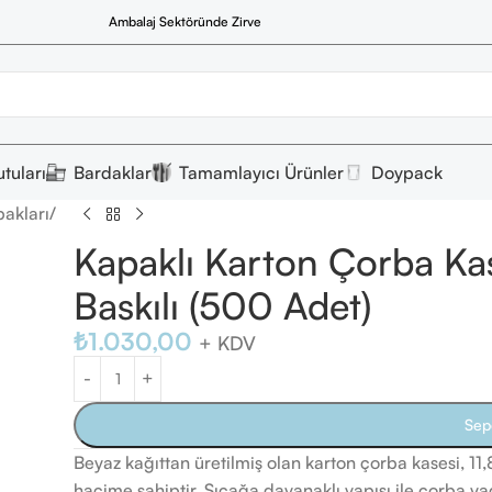
Ambalaj Sektöründe Zirve
tuları
Bardaklar
Tamamlayıcı Ürünler
Doypack
akları
/
Kapaklı Karton Çorba Kas
Baskılı (500 Adet)
₺
1.030,00
+ KDV
Sep
Beyaz kağıttan üretilmiş olan karton çorba kasesi, 1
hacime sahiptir. Sıcağa dayanaklı yapısı ile çorba yada