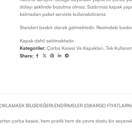
dolayı şeklinde bozulma olmaz. Sızdırmaz kapak yapıs
kalmadan paket serviste kullanabilirsiniz.
Standart baskılı olarak gelmektedir. Resimdeki baskın
Kapak dahil satılmaktadır.
Kategoriler:
Çorba Kasesi Ve Kapakları
,
Tek Kullanı
Share:
ÇIKLAMA
EK BILGI
DEĞERLENDIRMELER (0)
KARGO FIYATLARIM
karton çorba kasesi, hem pratik hem de çevre dostu bir seçenekti