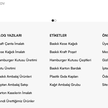
KDV
LOG YAZILARI
ETIKETLER
ÖN
aft Çanta İmalatı
Baskılı Kese Kağıdı
Üye
se Kağıdı İmalatı
Baskılı Kraft Poşet
Mes
mburger Kutusu Üretimi
Hamburger Kutusu Çeşitleri
Gizl
tu Üretimi
Baskılı Karton Bardak
İpta
skılı Ambalaj Ürünleri
Plastik Gıda Kapları
Öde
ptan Ambalaj Satışı
Kağıt Ambalaj Grubu
Site
rton Kaselerin İmalatı
ndi Ürettiğimiz Ürünler