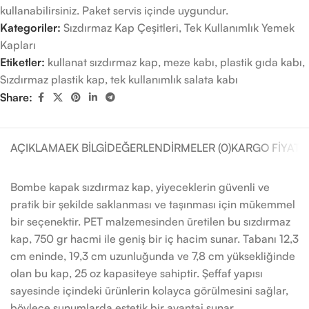
kullanabilirsiniz. Paket servis içinde uygundur.
Kategoriler:
Sızdırmaz Kap Çeşitleri
,
Tek Kullanımlık Yemek
Kapları
Etiketler:
kullanat sızdırmaz kap
,
meze kabı
,
plastik gıda kabı
,
Sızdırmaz plastik kap
,
tek kullanımlık salata kabı
Share:
AÇIKLAMA
EK BILGI
DEĞERLENDIRMELER (0)
KARGO FIYATL
Bombe kapak sızdırmaz kap, yiyeceklerin güvenli ve
pratik bir şekilde saklanması ve taşınması için mükemmel
bir seçenektir. PET malzemesinden üretilen bu sızdırmaz
kap, 750 gr hacmi ile geniş bir iç hacim sunar. Tabanı 12,3
cm eninde, 19,3 cm uzunluğunda ve 7,8 cm yüksekliğinde
olan bu kap, 25 oz kapasiteye sahiptir. Şeffaf yapısı
sayesinde içindeki ürünlerin kolayca görülmesini sağlar,
böylece sunumlarda estetik bir avantaj sunar.