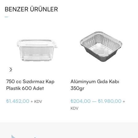
BENZER ÜRÜNLER
750 cc Sızdırmaz Kap
Alüminyum Gıda Kabı
A
Plastik 600 Adet
350gr
₺
₺
1.452,00
₺
204,00
–
₺
1.980,00
+ KDV
+
K
KDV
Sepete Ekle
Seçenekler