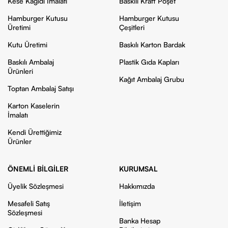
Kese Kağıdı İmalatı
Baskılı Kraft Poşet
Hamburger Kutusu
Hamburger Kutusu
Üretimi
Çeşitleri
Kutu Üretimi
Baskılı Karton Bardak
Baskılı Ambalaj
Plastik Gıda Kapları
Ürünleri
Kağıt Ambalaj Grubu
Toptan Ambalaj Satışı
Karton Kaselerin
İmalatı
Kendi Ürettiğimiz
Ürünler
ÖNEMLI BILGILER
KURUMSAL
Üyelik Sözleşmesi
Hakkımızda
Mesafeli Satış
İletişim
Sözleşmesi
Banka Hesap