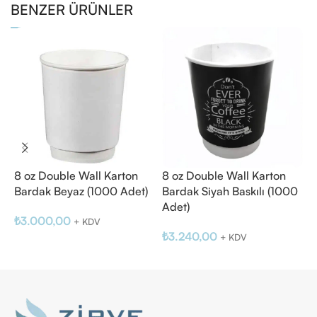
BENZER ÜRÜNLER
8 oz Double Wall Karton
8 oz Double Wall Karton
8
Bardak Beyaz (1000 Adet)
Bardak Siyah Baskılı (1000
1
Adet)
₺
3.000,00
₺
+ KDV
₺
3.240,00
+ KDV
Sepete Ekle
Sepete Ekle