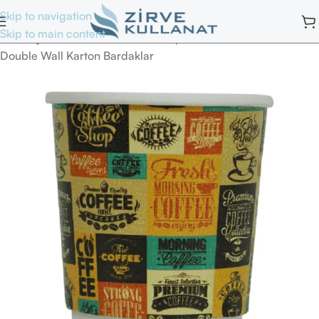
Skip to navigation
Skip to main content
Ana Sayfa
/
Kullan At Bardak Ve Kapaklar
/
Double Wall Karton Bardaklar