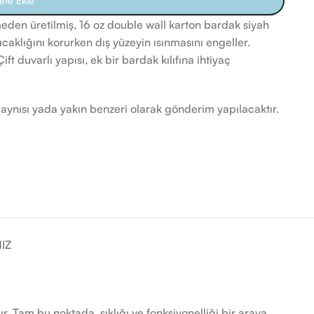
ete Ekle
meden üretilmiş, 16 oz double wall karton bardak siyah
caklığını korurken dış yüzeyin ısınmasını engeller.
ift duvarlı yapısı, ek bir bardak kılıfına ihtiyaç
n aynısı yada yakın benzeri olarak gönderim yapılacaktır.
IZ
. Tam bu noktada, şıklığı ve fonksiyonelliği bir araya