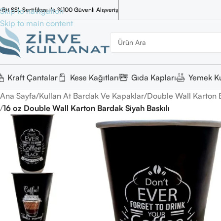
 Bit SSL Sertifikası ile %100 Güvenli Alışveriş
Skip to navigation
Skip to main content
Kraft Çantalar
Kese Kağıtları
Gıda Kapları
Yemek Ku
Ana Sayfa
/
Kullan At Bardak Ve Kapaklar
/
Double Wall Karton 
/
16 oz Double Wall Karton Bardak Siyah Baskılı