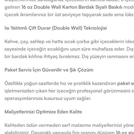
getiren
16 oz Double Wall Karton Bardak Siyah Baskılı
model
içecek ikramlarınızı bir üst seviyeye taşıyarak sade ama lüks
Isı Yalıtımlı Çift Duvar (Double Wall) Teknolojisi
Kahve, çay, sahlep ve hatta sıcak çorba gibi içeceklerin idea
sayesinde içeceğin sıcaklığını uzun süre muhafaza eder. Dış 
bir bardak kılıfına ihtiyaç bırakmaz. Dış yüzeyin ısınmasını 
Paket Servis İçin Güvenilir ve Şık Çözüm
Özellikle yoğun saatlerde hız ve pratiklik kazandıran
paket s
işletmenizden çıkan her içeceğin profesyonel görünmesini s
operasyonlarınıza kusursuz uyum sağlar.
Maliyetlerinizi Optimize Eden Kalite
Kaliteden ödün vermeden sarf malzeme maliyetlerinizi yönet
alabilirsiniz. Dayanıklı yapısıyla fire oranını düşüren
16 oz si