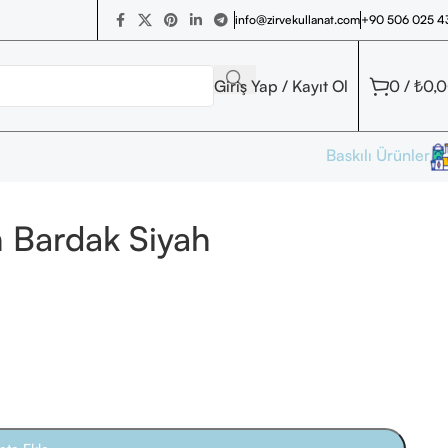
+90 506 025 4
info@zirvekullanat.com
Giriş Yap / Kayıt Ol
0
/
₺
0,
Baskılı Ürünler
n Bardak Siyah