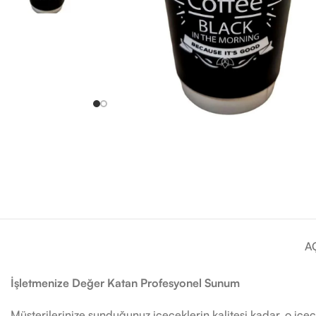
A
İşletmenize Değer Katan Profesyonel Sunum
Müşterilerinize sunduğunuz içeceklerin kalitesi kadar, o içec