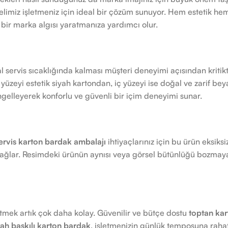
imiz işletmeniz için ideal bir çözüm sunuyor. Hem estetik hem d
 bir marka algısı yaratmanıza yardımcı olur.
l servis sıcaklığında kalması müşteri deneyimi açısından kritik
yüzeyi estetik siyah kartondan, iç yüzeyi ise doğal ve zarif b
engelleyerek konforlu ve güvenli bir içim deneyimi sunar.
ervis karton bardak ambalajı
ihtiyaçlarınız için bu ürün eksiksi
ağlar. Resimdeki ürünün aynısı veya görsel bütünlüğü bozmaya
mek artık çok daha kolay. Güvenilir ve bütçe dostu
toptan ka
yah baskılı karton bardak
, işletmenizin günlük temposuna rahat