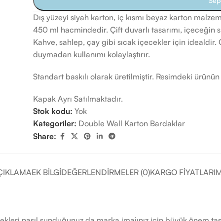
Sep
Dış yüzeyi siyah karton, iç kısmı beyaz karton malze
450 ml hacmindedir. Çift duvarlı tasarımı, içeceğin sı
Kahve, sahlep, çay gibi sıcak içecekler için idealdir. Ç
duymadan kullanımı kolaylaştırır.
Standart baskılı olarak üretilmiştir. Resimdeki ürünü
Kapak Ayrı Satılmaktadır.
Stok kodu:
Yok
Kategoriler:
Double Wall Karton Bardaklar
Share:
ÇIKLAMA
EK BILGI
DEĞERLENDIRMELER (0)
KARGO FIYATLARIM
ekleri nasıl sunduğunuz da marka imajınız için büyük önem taşır