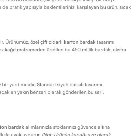
e pratik yapısıyla beklentilerinizi karşılayan bu ürün, sıcak
tir. Ürünümüz, özel
çift cidarlı karton bardak
tasarımı
eyaz kağıt malzemeden üretilen bu 450 ml’lik bardak, ekstra
z bir yardımcıdır. Standart siyah baskılı tasarımı,
cak en yakın benzeri olarak gönderilen bu seri,
rton bardak
alımlarınızla stoklarınızı güvence altına
lıkla ayak uydurur.
(Not: Ürünün kapağı ayrı olarak