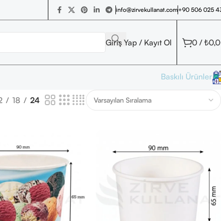
+90 506 025 4
info@zirvekullanat.com
Giriş Yap / Kayıt Ol
0
/
₺
0,
Baskılı Ürünler
2
18
24