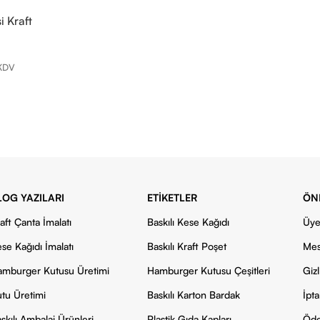
 Kraft
KDV
LOG YAZILARI
ETIKETLER
ÖN
aft Çanta İmalatı
Baskılı Kese Kağıdı
Üye
se Kağıdı İmalatı
Baskılı Kraft Poşet
Mes
mburger Kutusu Üretimi
Hamburger Kutusu Çeşitleri
Gizl
tu Üretimi
Baskılı Karton Bardak
İpta
skılı Ambalaj Ürünleri
Plastik Gıda Kapları
Öde