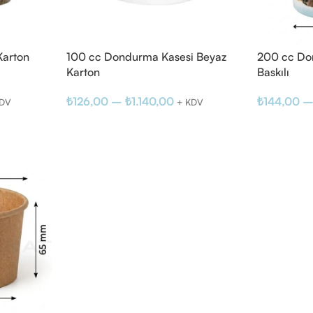
Karton
100 cc Dondurma Kasesi Beyaz
200 cc Do
Karton
Baskılı
₺
126,00
–
₺
1.140,00
₺
144,00
KDV
+ KDV