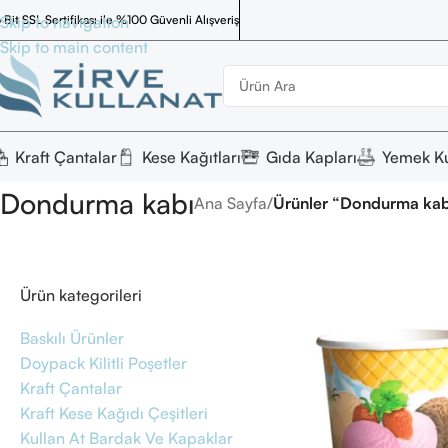
 Bit SSL Sertifikası ile %100 Güvenli Alışveriş
Skip to navigation
Skip to main content
Kraft Çantalar
Kese Kağıtları
Gıda Kapları
Yemek Ku
Dondurma kabı
Ana Sayfa
/
Ürünler “Dondurma kabı
Ürün kategorileri
Baskılı Ürünler
Doypack Kilitli Poşetler
Kraft Çantalar
Kraft Kese Kağıdı Çeşitleri
Kullan At Bardak Ve Kapaklar