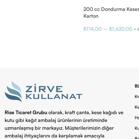
200 cc Dondurma Kasesi
Karton
₺
174,00
–
₺
1.620,00
+ 
B
Kr
Ke
Rise Ticaret Grubu
olarak, kraft çanta, kese kağıdı ve
Ha
kutu gibi kağıt ambalaj ürünlerinin üretiminde
uzmanlaşmış bir markayız. Müşterilerimizin diğer
Ku
ambalaj ihtiyaçlarını da karşılamak amacıyla
Ba