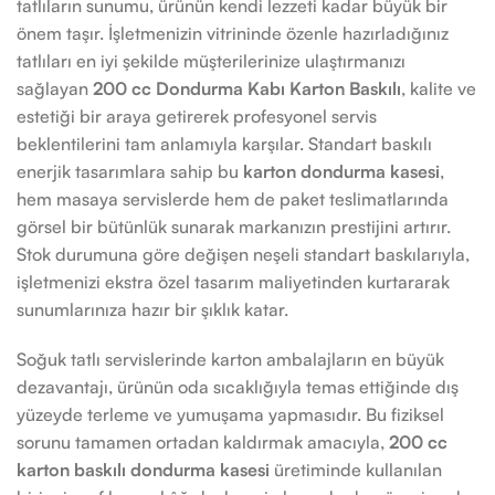
tatlıların sunumu, ürünün kendi lezzeti kadar büyük bir
önem taşır. İşletmenizin vitrininde özenle hazırladığınız
tatlıları en iyi şekilde müşterilerinize ulaştırmanızı
sağlayan
200 cc Dondurma Kabı Karton Baskılı
, kalite ve
estetiği bir araya getirerek profesyonel servis
beklentilerini tam anlamıyla karşılar. Standart baskılı
enerjik tasarımlara sahip bu
karton dondurma kasesi
,
hem masaya servislerde hem de paket teslimatlarında
görsel bir bütünlük sunarak markanızın prestijini artırır.
Stok durumuna göre değişen neşeli standart baskılarıyla,
işletmenizi ekstra özel tasarım maliyetinden kurtararak
sunumlarınıza hazır bir şıklık katar.
Soğuk tatlı servislerinde karton ambalajların en büyük
dezavantajı, ürünün oda sıcaklığıyla temas ettiğinde dış
yüzeyde terleme ve yumuşama yapmasıdır. Bu fiziksel
sorunu tamamen ortadan kaldırmak amacıyla,
200 cc
karton baskılı dondurma kasesi
üretiminde kullanılan