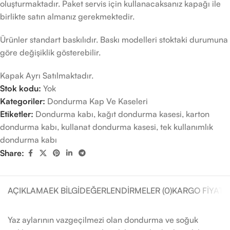
oluşturmaktadır. Paket servis için kullanacaksanız kapağı ile
birlikte satın almanız gerekmektedir.
Ürünler standart baskılıdır. Baskı modelleri stoktaki durumuna
göre değişiklik gösterebilir.
Kapak Ayrı Satılmaktadır.
Stok kodu:
Yok
Kategoriler:
Dondurma Kap Ve Kaseleri
Etiketler:
Dondurma kabı
,
kağıt dondurma kasesi
,
karton
dondurma kabı
,
kullanat dondurma kasesi
,
tek kullanımlık
dondurma kabı
Share:
AÇIKLAMA
EK BILGI
DEĞERLENDIRMELER (0)
KARGO FIYATL
Yaz aylarının vazgeçilmezi olan dondurma ve soğuk