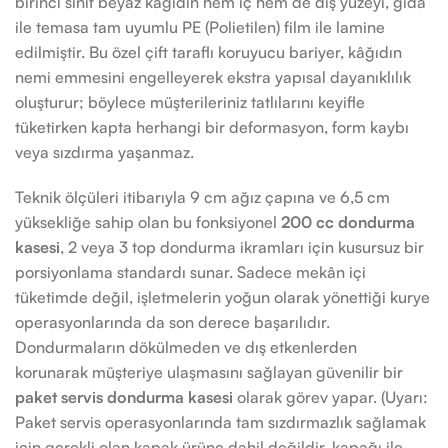
birinci sınıf beyaz kâğıdın hem iç hem de dış yüzeyi, gıda
ile temasa tam uyumlu PE (Polietilen) film ile lamine
edilmiştir. Bu özel çift taraflı koruyucu bariyer, kâğıdın
nemi emmesini engelleyerek ekstra yapısal dayanıklılık
oluşturur; böylece müşterileriniz tatlılarını keyifle
tüketirken kapta herhangi bir deformasyon, form kaybı
veya sızdırma yaşanmaz.
Teknik ölçüleri itibarıyla 9 cm ağız çapına ve 6,5 cm
yüksekliğe sahip olan bu fonksiyonel
200 cc dondurma
kasesi
, 2 veya 3 top dondurma ikramları için kusursuz bir
porsiyonlama standardı sunar. Sadece mekân içi
tüketimde değil, işletmelerin yoğun olarak yönettiği kurye
operasyonlarında da son derece başarılıdır.
Dondurmaların dökülmeden ve dış etkenlerden
korunarak müşteriye ulaşmasını sağlayan güvenilir bir
paket servis dondurma kasesi
olarak görev yapar. (Uyarı:
Paket servis operasyonlarında tam sızdırmazlık sağlamak
için gerekli olan kapak ürüne dahil değildir, kapağı ile