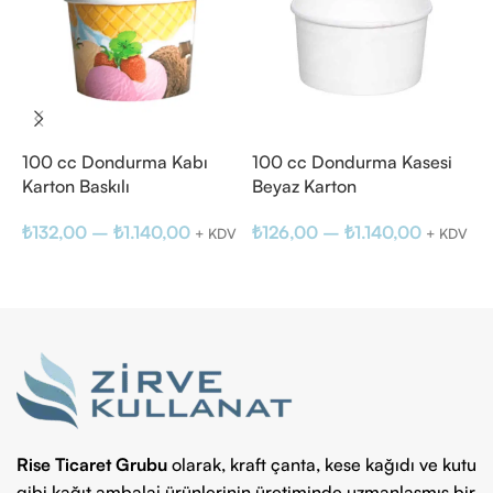
100 cc Dondurma Kabı
100 cc Dondurma Kasesi
2
Karton Baskılı
Beyaz Karton
B
₺
132,00
–
₺
1.140,00
₺
126,00
–
₺
1.140,00
₺
+ KDV
+ KDV
K
Seçenekler
Seçenekler
Rise Ticaret Grubu
olarak, kraft çanta, kese kağıdı ve kutu
gibi kağıt ambalaj ürünlerinin üretiminde uzmanlaşmış bir