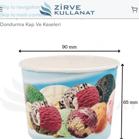
Skip to navigation
Skip to main content
Ana Sayfa
/
Tek Kullanımlık Yemek Kapları
/
Dondurma Kap Ve Kaseleri