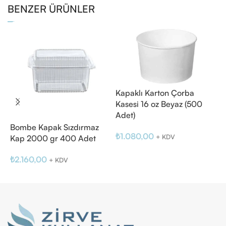
BENZER ÜRÜNLER
Kapaklı Karton Çorba
Kasesi 16 oz Beyaz (500
Adet)
Bombe Kapak Sızdırmaz
P
₺
1.080,00
+ KDV
Kap 2000 gr 400 Adet
c
Sepete Ekle
₺
2.160,00
₺
+ KDV
Sepete Ekle