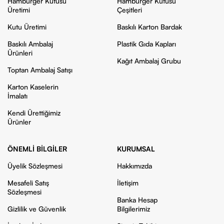
Hamburger Kutusu
Hamburger Kutusu
Üretimi
Çeşitleri
Kutu Üretimi
Baskılı Karton Bardak
Baskılı Ambalaj
Plastik Gıda Kapları
Ürünleri
Kağıt Ambalaj Grubu
Toptan Ambalaj Satışı
Karton Kaselerin
İmalatı
Kendi Ürettiğimiz
Ürünler
ÖNEMLI BILGILER
KURUMSAL
Üyelik Sözleşmesi
Hakkımızda
Mesafeli Satış
İletişim
Sözleşmesi
Banka Hesap
Gizlilik ve Güvenlik
Bilgilerimiz