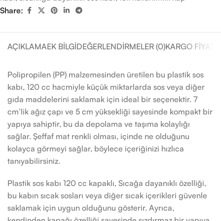
Share:
AÇIKLAMA
EK BILGI
DEĞERLENDIRMELER (0)
KARGO FIYATL
Polipropilen (PP) malzemesinden üretilen bu plastik sos
kabı, 120 cc hacmiyle küçük miktarlarda sos veya diğer
gıda maddelerini saklamak için ideal bir seçenektir. 7
cm’lik ağız çapı ve 5 cm yüksekliği sayesinde kompakt bir
yapıya sahiptir, bu da depolama ve taşıma kolaylığı
sağlar. Şeffaf mat renkli olması, içinde ne olduğunu
kolayca görmeyi sağlar, böylece içeriğinizi hızlıca
tanıyabilirsiniz.
Plastik sos kabı 120 cc kapaklı, Sıcağa dayanıklı özelliği,
bu kabın sıcak sosları veya diğer sıcak içerikleri güvenle
saklamak için uygun olduğunu gösterir. Ayrıca,
kendinden kapağı özelliği sayesinde sızdırmaz bir yapıya