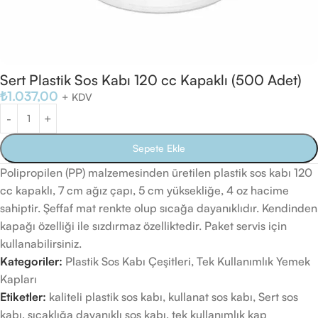
Sert Plastik Sos Kabı 120 cc Kapaklı (500 Adet)
₺
1.037,00
+ KDV
Sepete Ekle
Polipropilen (PP) malzemesinden üretilen plastik sos kabı 120
cc kapaklı, 7 cm ağız çapı, 5 cm yüksekliğe, 4 oz hacime
sahiptir. Şeffaf mat renkte olup sıcağa dayanıklıdır. Kendinden
kapağı özelliği ile sızdırmaz özelliktedir. Paket servis için
kullanabilirsiniz.
Kategoriler:
Plastik Sos Kabı Çeşitleri
,
Tek Kullanımlık Yemek
Kapları
Etiketler:
kaliteli plastik sos kabı
,
kullanat sos kabı
,
Sert sos
kabı
,
sıcaklığa dayanıklı sos kabı
,
tek kullanımlık kap