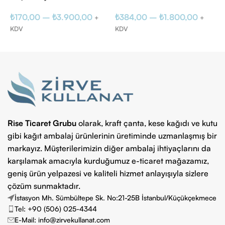
₺
₺
170,00
–
₺
3.900,00
₺
384,00
–
₺
1.800,00
+
+
K
KDV
KDV
Seçenekler
Seçenekler
Rise Ticaret Grubu
olarak, kraft çanta, kese kağıdı ve kutu
gibi kağıt ambalaj ürünlerinin üretiminde uzmanlaşmış bir
markayız. Müşterilerimizin diğer ambalaj ihtiyaçlarını da
karşılamak amacıyla kurduğumuz e-ticaret mağazamız,
geniş ürün yelpazesi ve kaliteli hizmet anlayışıyla sizlere
çözüm sunmaktadır.
İstasyon Mh. Sümbültepe Sk. No:21-25B İstanbul/Küçükçekmece
Tel: +90 (506) 025-4344
E-Mail: info@zirvekullanat.com