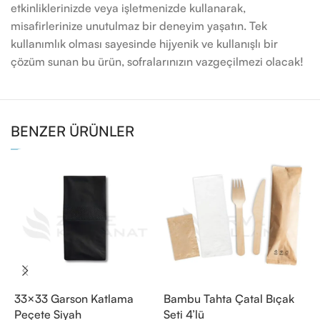
etkinliklerinizde veya işletmenizde kullanarak,
misafirlerinize unutulmaz bir deneyim yaşatın. Tek
kullanımlık olması sayesinde hijyenik ve kullanışlı bir
çözüm sunan bu ürün, sofralarınızın vazgeçilmezi olacak!
BENZER ÜRÜNLER
33×33 Garson Katlama
Bambu Tahta Çatal Bıçak
B
Peçete Siyah
Seti 4’lü