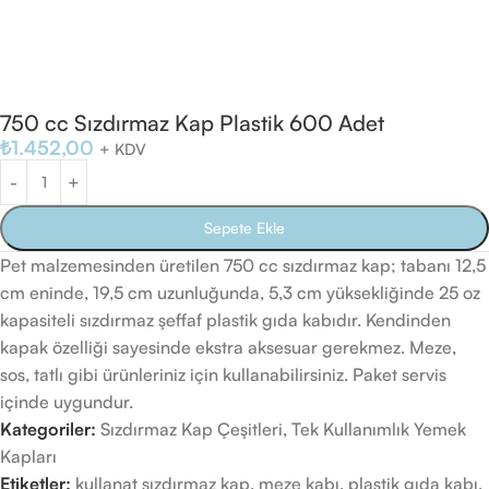
750 cc Sızdırmaz Kap Plastik 600 Adet
₺
1.452,00
+ KDV
Sepete Ekle
Pet malzemesinden üretilen 750 cc sızdırmaz kap; tabanı 12,5
cm eninde, 19,5 cm uzunluğunda, 5,3 cm yüksekliğinde 25 oz
kapasiteli sızdırmaz şeffaf plastik gıda kabıdır. Kendinden
kapak özelliği sayesinde ekstra aksesuar gerekmez. Meze,
sos, tatlı gibi ürünleriniz için kullanabilirsiniz. Paket servis
içinde uygundur.
Kategoriler:
Sızdırmaz Kap Çeşitleri
,
Tek Kullanımlık Yemek
Kapları
Etiketler:
kullanat sızdırmaz kap
,
meze kabı
,
plastik gıda kabı
,