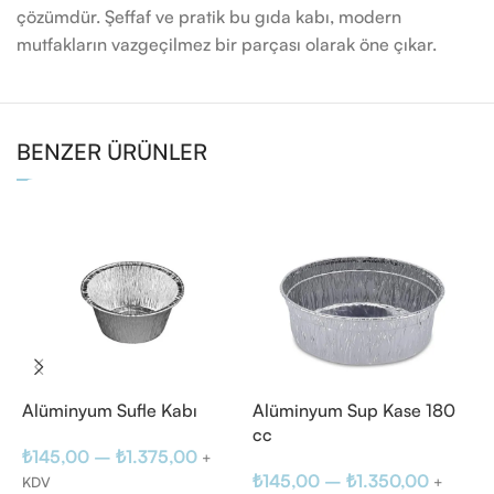
çözümdür. Şeffaf ve pratik bu gıda kabı, modern
mutfakların vazgeçilmez bir parçası olarak öne çıkar.
BENZER ÜRÜNLER
Alüminyum Sufle Kabı
Alüminyum Sup Kase 180
P
cc
S
₺
145,00
–
₺
1.375,00
+
₺
145,00
–
₺
1.350,00
₺
KDV
+