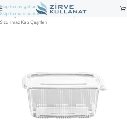
Skip to navigation
Skip to main content
Ana Sayfa
/
Tek Kullanımlık Yemek Kapları
/
Sızdırmaz Kap Çeşitleri