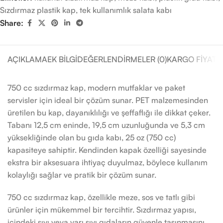
Sızdırmaz plastik kap
,
tek kullanımlık salata kabı
Share:
AÇIKLAMA
EK BILGI
DEĞERLENDIRMELER (0)
KARGO FIYATL
750 cc sızdırmaz kap, modern mutfaklar ve paket
servisler için ideal bir çözüm sunar. PET malzemesinden
üretilen bu kap, dayanıklılığı ve şeffaflığı ile dikkat çeker.
Tabanı 12,5 cm eninde, 19,5 cm uzunluğunda ve 5,3 cm
yüksekliğinde olan bu gıda kabı, 25 oz (750 cc)
kapasiteye sahiptir. Kendinden kapak özelliği sayesinde
ekstra bir aksesuara ihtiyaç duyulmaz, böylece kullanım
kolaylığı sağlar ve pratik bir çözüm sunar.
750 cc sızdırmaz kap, özellikle meze, sos ve tatlı gibi
ürünler için mükemmel bir tercihtir. Sızdırmaz yapısı,
içindeki sıvı veya yarı sıvı gıdaların güvenle taşınmasını