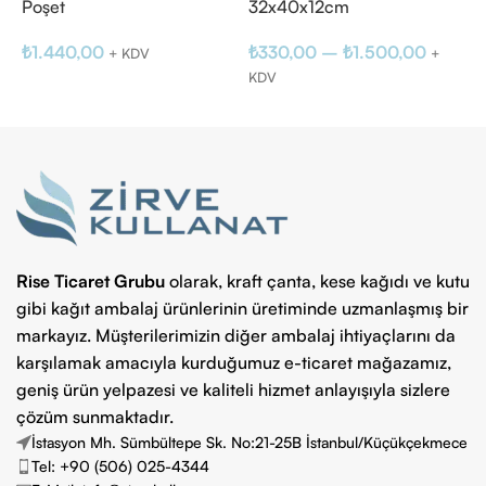
Poşet
32x40x12cm
P
₺
1.440,00
₺
330,00
–
₺
1.500,00
₺
+ KDV
+
KDV
K
Seçenekler
Seçenekler
Rise Ticaret Grubu
olarak, kraft çanta, kese kağıdı ve kutu
gibi kağıt ambalaj ürünlerinin üretiminde uzmanlaşmış bir
markayız. Müşterilerimizin diğer ambalaj ihtiyaçlarını da
karşılamak amacıyla kurduğumuz e-ticaret mağazamız,
geniş ürün yelpazesi ve kaliteli hizmet anlayışıyla sizlere
çözüm sunmaktadır.
İstasyon Mh. Sümbültepe Sk. No:21-25B İstanbul/Küçükçekmece
Tel: +90 (506) 025-4344