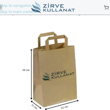
Skip to navigation
Skip to main content
Ana Sayfa
/
Kraft Çantalar
/
Düz İçten Saplı Kağıt Çantalar