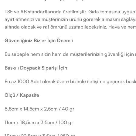
TSE ve AB standartlarında üretilmiştir. Gıda temasına uygun 
ayırt etmenizi ve müşterinizin ürünü görerek almasını sağlayabi
altında olacak ve raf ömrünü uzatabileceksiniz. Hava ve nem
Güvenliğiniz Bizler İçin Önemli
Bu sebeple hem sizin hem de müşterilerinizin güvenliği için ı
Baskılı Doypack Siparişi İçin
En az 1000 Adet olmak üzere bizimle iletişime geçerek baskılı
Ölçü / Kapasite
8,5cm x 14,5cm x 2,5cm / 40 gr
11cm x 18,5cm x 3,5cm / 100 gr
13cm x 22,5cm x 3,5cm / 250 gr