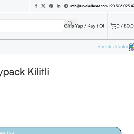
+90 506 025 4
info@zirvekullanat.com
Giriş Yap / Kayıt Ol
0
/
₺
0,
Baskılı Ürünler
pack Kilitli
ete Ekle