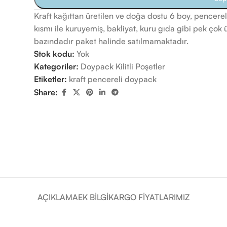
Kraft kağıttan üretilen ve doğa dostu 6 boy, pencereli 
kısmı ile kuruyemiş, bakliyat, kuru gıda gibi pek çok ür
bazındadır paket halinde satılmamaktadır.
Stok kodu:
Yok
Kategoriler:
Doypack Kilitli Poşetler
Etiketler:
kraft pencereli doypack
Share:
AÇIKLAMA
EK BILGI
KARGO FIYATLARIMIZ