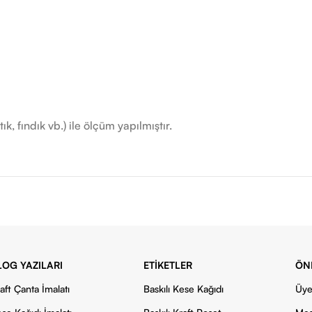
k, fındık vb.) ile ölçüm yapılmıştır.
LOG YAZILARI
ETIKETLER
ÖN
aft Çanta İmalatı
Baskılı Kese Kağıdı
Üye