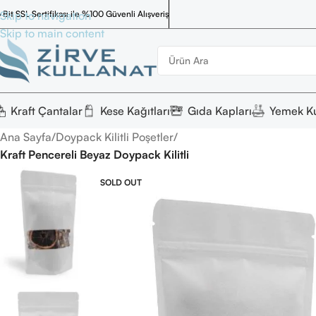
 Bit SSL Sertifikası ile %100 Güvenli Alışveriş
Skip to navigation
Skip to main content
Kraft Çantalar
Kese Kağıtları
Gıda Kapları
Yemek Ku
Ana Sayfa
/
Doypack Kilitli Poşetler
/
Kraft Pencereli Beyaz Doypack Kilitli
SOLD OUT